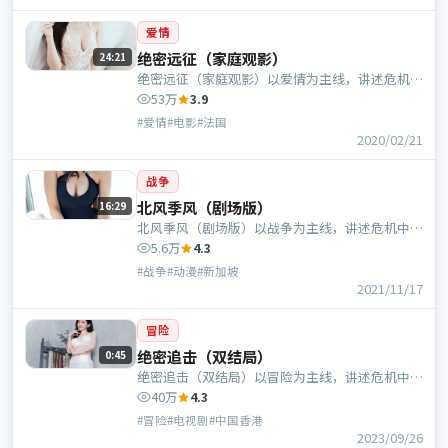
爱情
绝密远征（家庭观影）
24:21
绝密远征（家庭观影）以爱情为主线，讲述危机中
的抉择与人物成长；法国班底，程耳执导，张曼
53万
3.9
玉、沈腾等主演。
#爱情#电影#法国
2020/02/21
战争
北风季风（剧场版）
16:29
北风季风（剧场版）以战争为主线，讲述危机中的
抉择与人物成长；新加坡班底，朴赞郁执导，长泽
5.6万
4.3
雅美、白宇等主演。
#战争#动漫#新加坡
2021/11/17
冒险
绝密追击（双结局）
0:45
绝密追击（双结局）以冒险为主线，讲述危机中的
抉择与人物成长；中国香港班底，是枝裕和执导，
40万
4.3
马丽、梁朝伟等主演。
#冒险#电视剧#中国香港
2023/09/26