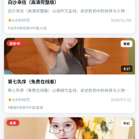
白沙来信（高清完整版）
白沙来信（高清完整版）以动作为主线，讲述危机中的抉择与人物成
长；中国大陆班底，徐克执导，段奕宏、范伟等主演。
5.0
99万
2020/11/08
#动作#电视剧#中国大陆
超清4K
悬疑
8:27
第七失序（免费在线看）
第七失序（免费在线看）以悬疑为主线，讲述危机中的抉择与人物成
长；中国香港班底，乌尔善执导，刘德华、段奕宏等主演。
4.9
98万
2020/07/21
#悬疑#电影#中国香港
高清
科幻