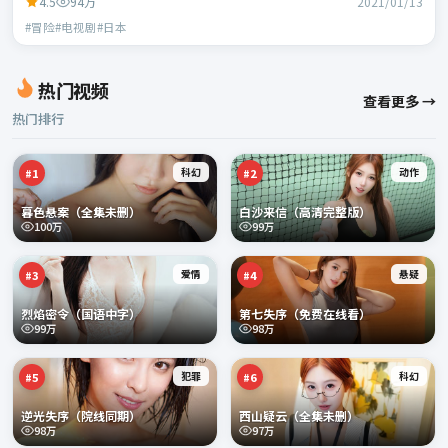
4.5
94万
2021/01/13
#冒险#电视剧#日本
热门视频
查看更多 →
热门排行
科幻
动作
#
1
#
2
暮色悬案（全集未删）
白沙来信（高清完整版）
100万
99万
爱情
悬疑
#
3
#
4
烈焰密令（国语中字）
第七失序（免费在线看）
99万
98万
犯罪
科幻
#
5
#
6
逆光失序（院线同期）
西山疑云（全集未删）
98万
97万