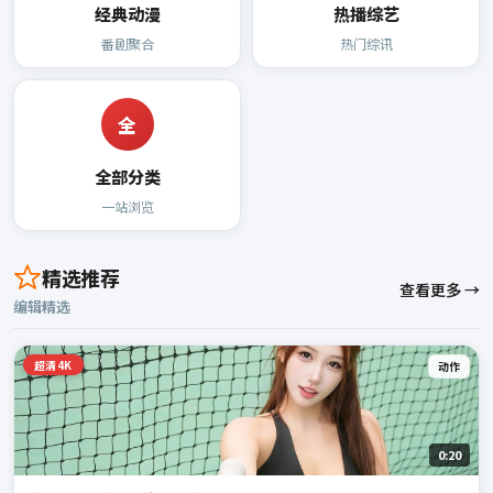
经典动漫
热播综艺
番剧聚合
热门综讯
全
全部分类
一站浏览
精选推荐
查看更多 →
编辑精选
超清4K
动作
0:20