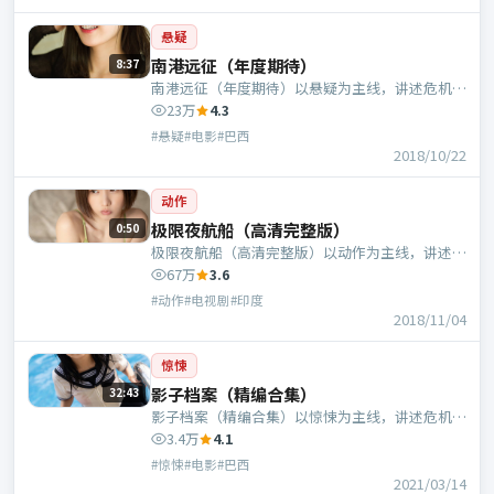
悬疑
南港远征（年度期待）
8:37
南港远征（年度期待）以悬疑为主线，讲述危机中
的抉择与人物成长；巴西班底，管虎执导，于和
23万
4.3
伟、周冬雨等主演。
#悬疑#电影#巴西
2018/10/22
动作
极限夜航船（高清完整版）
0:50
极限夜航船（高清完整版）以动作为主线，讲述危
机中的抉择与人物成长；印度班底，徐克执导，凯
67万
3.6
特·布兰切特、章子怡等主演。
#动作#电视剧#印度
2018/11/04
惊悚
影子档案（精编合集）
32:43
影子档案（精编合集）以惊悚为主线，讲述危机中
的抉择与人物成长；巴西班底，陈凯歌执导，于和
3.4万
4.1
伟、黄政民等主演。
#惊悚#电影#巴西
2021/03/14