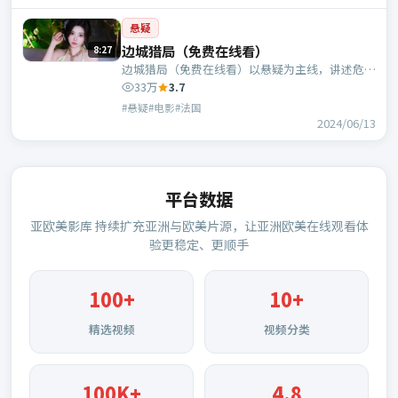
悬疑
边城猎局（免费在线看）
8:27
边城猎局（免费在线看）以悬疑为主线，讲述危机
中的抉择与人物成长；法国班底，乌尔善执导，张
33万
3.7
曼玉、谭卓等主演。
#悬疑#电影#法国
2024/06/13
平台数据
亚欧美影库
持续扩充亚洲与欧美片源，让亚洲欧美在线观看体
验更稳定、更顺手
100
+
10+
精选视频
视频分类
100K+
4.8