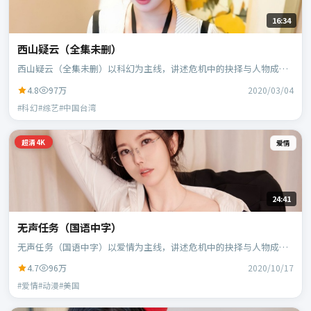
16:34
西山疑云（全集未删）
西山疑云（全集未删）以科幻为主线，讲述危机中的抉择与人物成
长；中国台湾班底，郭帆执导，周冬雨、白宇等主演。
4.8
97万
2020/03/04
#科幻#综艺#中国台湾
超清4K
爱情
24:41
无声任务（国语中字）
无声任务（国语中字）以爱情为主线，讲述危机中的抉择与人物成
长；美国班底，宁浩执导，凯特·布兰切特、蕾雅·赛杜等主演。
4.7
96万
2020/10/17
#爱情#动漫#美国