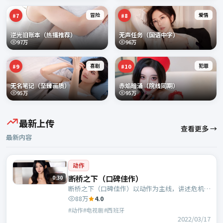
冒险
爱情
#
7
#
8
逆光旧账本（热播推荐）
无声任务（国语中字）
97万
96万
喜剧
犯罪
#
9
#
10
无名笔记（至臻画质）
赤焰暗涌（院线同期）
95万
95万
最新上传
查看更多 →
最新内容
动作
断桥之下（口碑佳作）
0:30
断桥之下（口碑佳作）以动作为主线，讲述危机中
的抉择与人物成长；西班牙班底，陈思诚执导，刘
88万
4.0
德华、周迅等主演。
#动作#电视剧#西班牙
2022/03/17