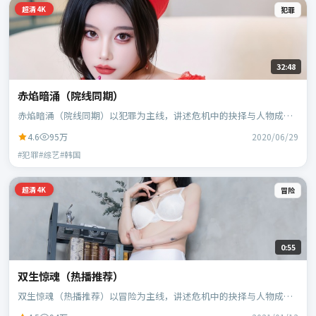
超清4K
犯罪
32:48
赤焰暗涌（院线同期）
赤焰暗涌（院线同期）以犯罪为主线，讲述危机中的抉择与人物成
长；韩国班底，林超贤执导，胡歌、黄政民等主演。
4.6
95万
2020/06/29
#犯罪#综艺#韩国
超清4K
冒险
0:55
双生惊魂（热播推荐）
双生惊魂（热播推荐）以冒险为主线，讲述危机中的抉择与人物成
长；日本班底，贾樟柯执导，黄政民、谭卓等主演。